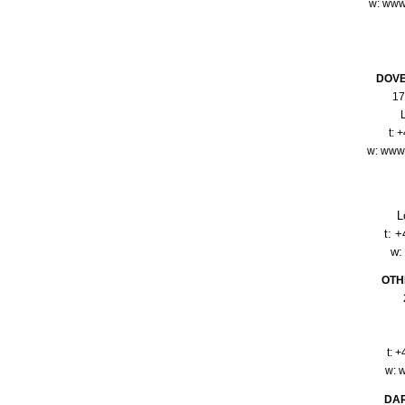
w:
www
DOVE
17
t: 
w:
www.
L
t: 
w
OTH
t: 
w:
w
DA