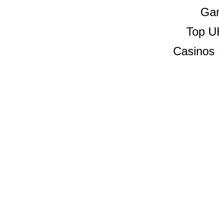
Gam
Top U
Casinos