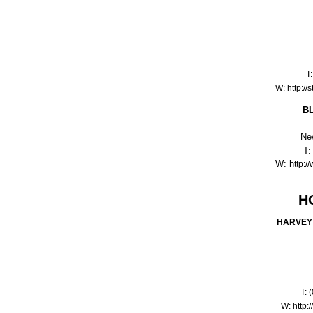
T
W:
http:/
B
Ne
T:
W:
h
ttp:
H
HARVEY
T: 
W: http: