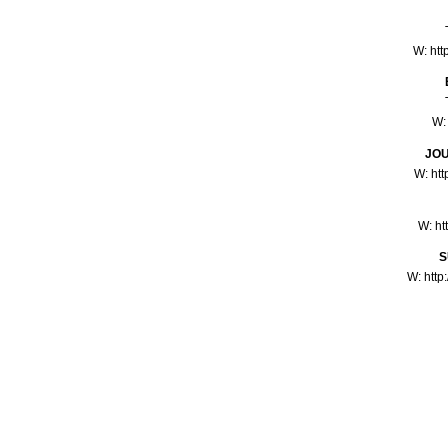
W: htt
W
JO
W:
htt
W: ht
S
W: http