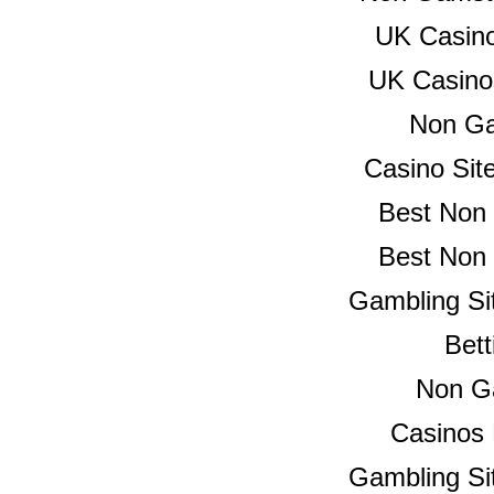
UK Casin
UK Casino
Non Ga
Casino Si
Best Non
Best Non
Gambling Si
Bett
Non G
Casinos
Gambling Si